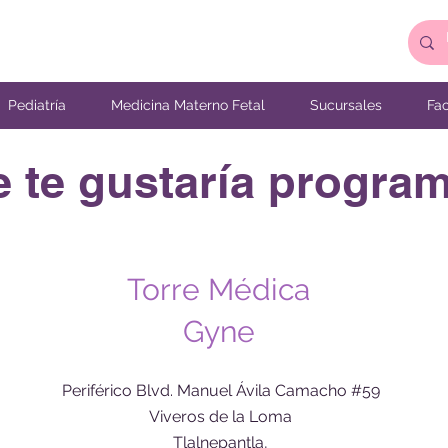
Pediatría
Medicina Materno Fetal
Sucursales
Fac
te gustaría programa
Torre Médica
Gyne
Periférico Blvd. Manuel Ávila Camacho #59
Viveros de la Loma
Tlalnepantla,