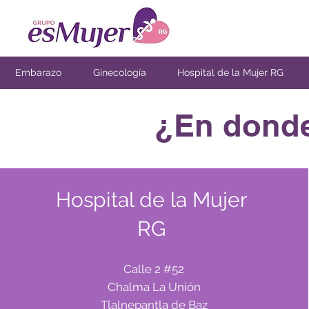
Embarazo
Ginecología
Hospital de la Mujer RG
¿En donde 
Hospital de la Mujer
RG
Calle 2 #52
Chalma La Unión
Tlalnepantla de Baz