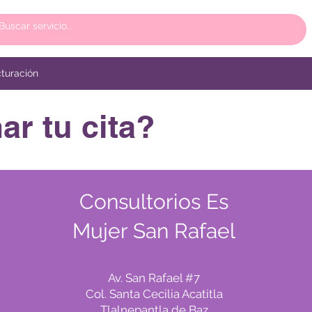
turación
r tu cita?
Consultorios Es
Mujer San Rafael
Av. San Rafael #7
Col. Santa Cecilia Acatitla
Tlalnepantla de Baz